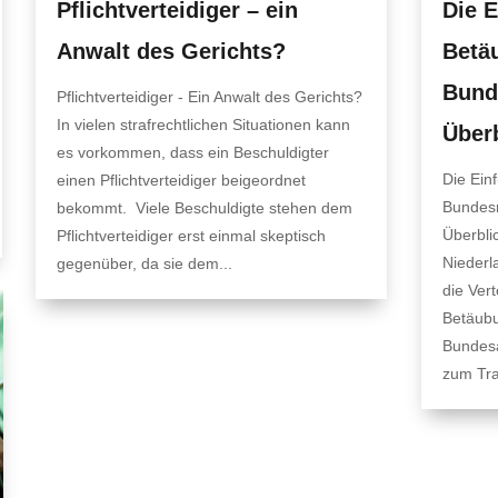
Pflichtverteidiger – ein
Die E
Anwalt des Gerichts?
Betäu
Bunde
Pflichtverteidiger - Ein Anwalt des Gerichts?
In vielen strafrechtlichen Situationen kann
Über
es vorkommen, dass ein Beschuldigter
Die Ein
einen Pflichtverteidiger beigeordnet
Bundesr
bekommt. Viele Beschuldigte stehen dem
Überbli
Pflichtverteidiger erst einmal skeptisch
Niederl
gegenüber, da sie dem...
die Vert
Betäubu
Bundesa
zum Tra